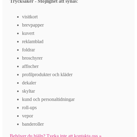
Trycksaker - Möjlighet att synas
:
visitkort
brevpapper
kuvert
reklamblad
foldrar
broschyrer
affischer
profilprodukter och kläder
dekaler
skyltar
kund och personaltidningar
roll-ups
vepor
banderoller
Behöver du hjälp? Tveka inte att kontakta oss »