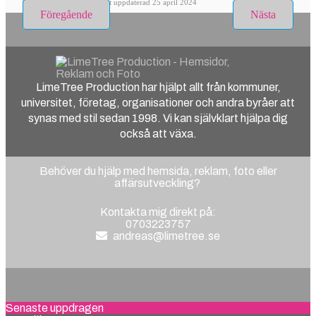
10 juli 2014
Senast uppdaterad 25 april 2024
Föregående
Nästa
LimeTree Production har hjälpt allt från kommuner,
universitet, företag, organisationer och andra byråer att
synas med stil sedan 1998. Vi kan självklart hjälpa dig
också att växa.
Behöver du hjälp med hemsida, reklam, foto eller
affärsutveckling?
Kontakta mig direkt på:
0703223757
Senaste uppdragen