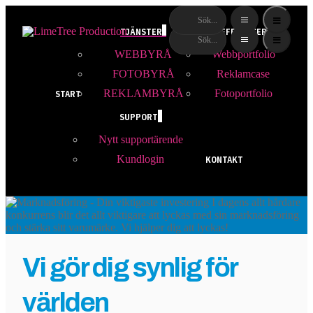
TJÄNSTER
REFERENSER
WEBBYRÅ
Webbportfolio
FOTOBYRÅ
Reklamcase
REKLAMBYRÅ
Fotoportfolio
START
SUPPORT
Nytt supportärende
Kundlogin
KONTAKT
Vi gör dig synlig för
världen