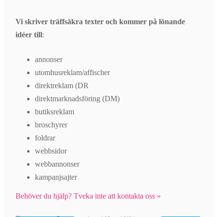
Vi skriver träffsäkra texter och kommer på lönande
idéer till
:
annonser
utomhusreklam/affischer
direktreklam (DR
direktmarknadsföring (DM)
butiksreklam
broschyrer
foldrar
webbsidor
webbannonser
kampanjsajter
Behöver du hjälp? Tveka inte att kontakta oss »