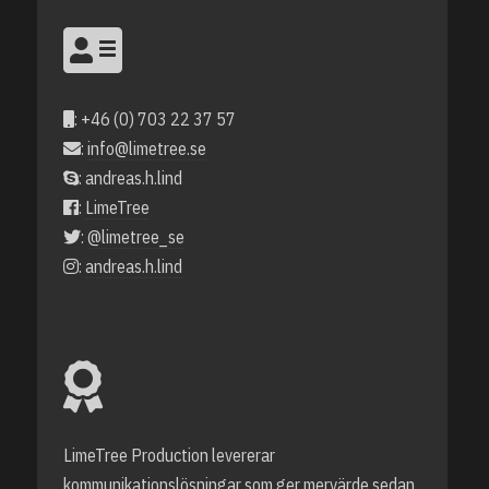
: +46 (0) 703 22 37 57
:
info@limetree.se
: andreas.h.lind
:
LimeTree
:
@limetree_se
:
andreas.h.lind
LimeTree Production levererar
kommunikationslösningar som ger mervärde sedan