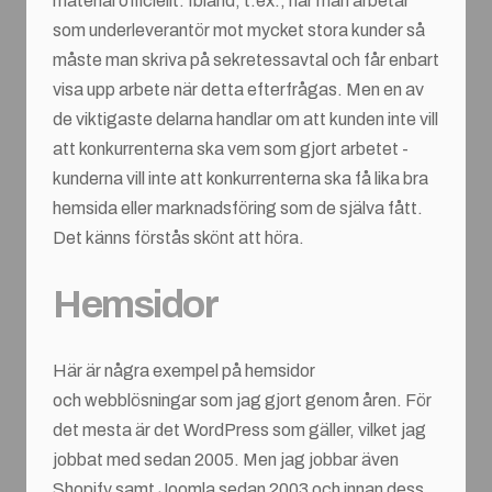
material officiellt. Ibland, t.ex., när man arbetar
som underleverantör mot mycket stora kunder så
måste man skriva på sekretessavtal och får enbart
visa upp arbete när detta efterfrågas. Men en av
de viktigaste delarna handlar om att kunden inte vill
att konkurrenterna ska vem som gjort arbetet -
kunderna vill inte att konkurrenterna ska få lika bra
hemsida eller marknadsföring som de själva fått.
Det känns förstås skönt att höra.
Hemsidor
Här är några exempel på hemsidor
och webblösningar som jag gjort genom åren. För
det mesta är det WordPress som gäller, vilket jag
jobbat med sedan 2005. Men jag jobbar även
Shopify samt Joomla sedan 2003 och innan dess