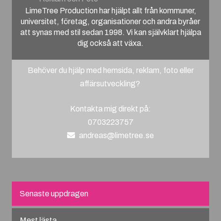
LimeTree Production har hjälpt allt från kommuner,
universitet, företag, organisationer och andra byråer
att synas med stil sedan 1998. Vi kan självklart hjälpa
dig också att växa.
Behöver du hjälp med hemsida, reklam, foto eller
affärsutveckling?
Kontakta mig direkt på:
0703223757
andreas@limetree.se
Senaste uppdragen
Mest lästa