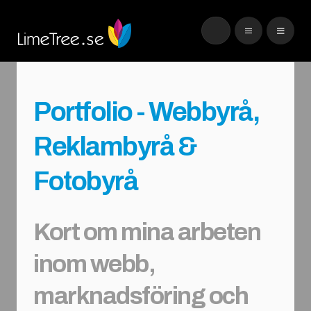
Portfolio - Webbyrå,
Reklambyrå &
Fotobyrå
Kort om mina arbeten
inom webb,
marknadsföring och