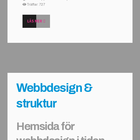
Träffar: 727
LÄS MER
Webbdesign &
struktur
Hemsida för