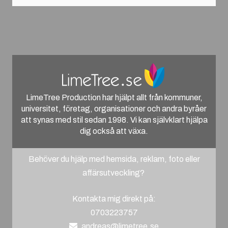
LimeTree Production har hjälpt allt från kommuner,
universitet, företag, organisationer och andra byråer
att synas med stil sedan 1998. Vi kan självklart hjälpa
dig också att växa.
Behöver du hjälp med hemsida, reklam, foto eller
affärsutveckling?
Kontakta mig direkt på:
0703223757
andreas@limetree.se