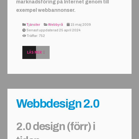
marknadsföring på Internet genom till
exempel webbannonser.
Tjänster
Webbyrå
15 maj 2009
Senast uppdaterad 25 april 2024
Träffar: 752
LÄS MER
Webbdesign 2.0
2.0 design (förr) i