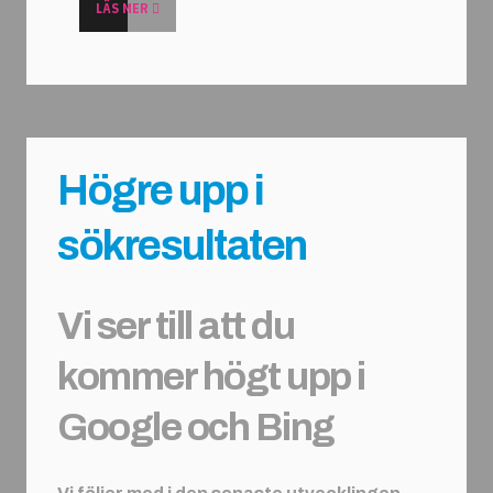
LÄS MER
Högre upp i
sökresultaten
Vi ser till att du
kommer högt upp i
Google och Bing