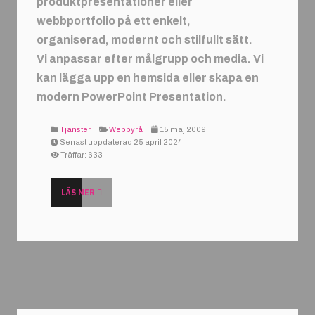
produktpresentationer eller
webbportfolio på ett enkelt,
organiserad, modernt och stilfullt sätt.
Vi anpassar efter målgrupp och media. Vi
kan lägga upp en hemsida eller skapa en
modern PowerPoint Presentation.
Tjänster
Webbyrå
15 maj 2009
Senast uppdaterad 25 april 2024
Träffar: 633
LÄS MER