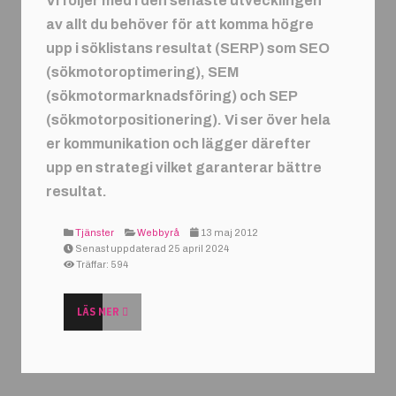
Vi följer med i den senaste utvecklingen
av allt du behöver för att komma högre
upp i söklistans resultat (SERP) som SEO
(sökmotoroptimering), SEM
(sökmotormarknadsföring) och SEP
(sökmotorpositionering). Vi ser över hela
er kommunikation och lägger därefter
upp en strategi vilket garanterar bättre
resultat.
Tjänster
Webbyrå
13 maj 2012
Senast uppdaterad 25 april 2024
Träffar: 594
LÄS MER