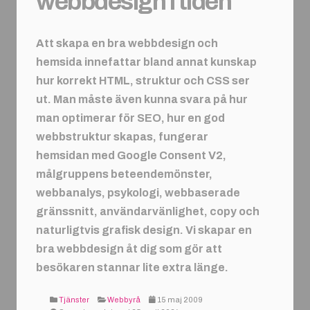
webbdesign i tiden
Att skapa en bra webbdesign och
hemsida innefattar bland annat kunskap
hur korrekt HTML, struktur och CSS ser
ut. Man måste även kunna svara på hur
man optimerar för SEO, hur en god
webbstruktur skapas, fungerar
hemsidan med Google Consent V2,
målgruppens beteendemönster,
webbanalys, psykologi, webbaserade
gränssnitt, användarvänlighet, copy och
naturligtvis grafisk design. Vi skapar en
bra webbdesign åt dig som gör att
besökaren stannar lite extra länge.
Tjänster
Webbyrå
15 maj 2009