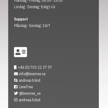
Måndag- Fredag: 08.00- 18.00
Lördag- Söndag: Enligt ö.k
Support
Måndag- Söndag: 24/7
: +46 (0) 703 22 37 57
:
info@limetree.se
: andreas.h.lind
:
LimeTree
:
@limetree_se
:
andreas.h.lind