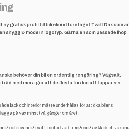
ning
 ny grafisk profil till bilrekond företaget TvättDax som är
 ha en snygg & modern logotyp. Gärna en som passade ihop
anske behöver din bil en ordentlig rengöring? Vägsalt,
träd med mera gör att de flesta fordon att tappar sin
Både lack och interiör måste underhållas för att öka bilens
n lägga på vax minst två gånger om året.
dig och invändig tvätt, motortvätt, rengöring av klädsel, vaxnin