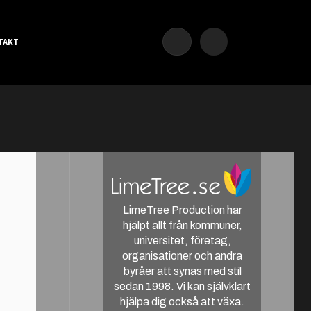
TAKT
LimeTree Production har
hjälpt allt från kommuner,
universitet, företag,
organisationer och andra
byråer att synas med stil
sedan 1998. Vi kan självklart
hjälpa dig också att växa.