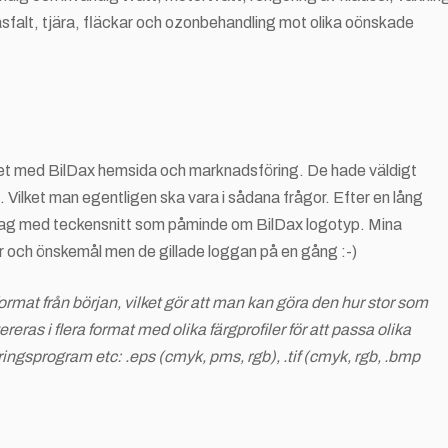
 asfalt, tjära, fläckar och ozonbehandling mot olika oönskade
tet med BilDax hemsida och marknadsföring. De hade väldigt
 Vilket man egentligen ska vara i sådana frågor. Efter en lång
drag med teckensnitt som påminde om BilDax logotyp. Mina
er och önskemål men de gillade loggan på en gång :-)
ormat från början, vilket gör att man kan göra den hur stor som
ereras i flera format med olika färgprofiler för att passa olika
ingsprogram etc: .eps (cmyk, pms, rgb), .tif (cmyk, rgb, .bmp