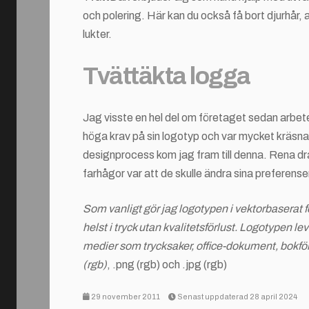
och polering. Här kan du också få bort djurhår,
lukter.
Tvättäkta logga
Jag visste en hel del om företaget sedan arbe
höga krav på sin logotyp och var mycket kräsna.
designprocess kom jag fram till denna. Rena 
farhågor var att de skulle ändra sina preferens
Som vanligt gör jag logotypen i vektorbaserat f
helst i tryck utan kvalitetsförlust. Logotypen lev
medier som trycksaker, office-dokument, bokför
(rgb)
, .png (rgb) och .jpg (rgb)
29 november 2011
Senast uppdaterad 28 april 2024