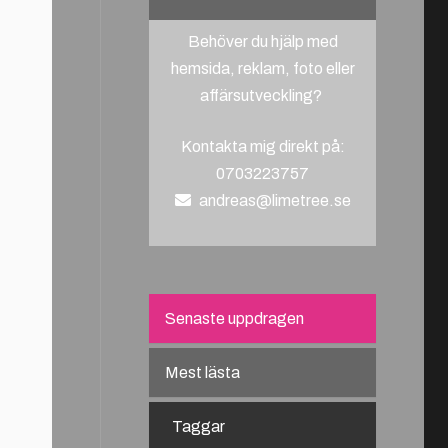
Behöver du hjälp med
hemsida, reklam, foto eller
affärsutveckling?
Kontakta mig direkt på:
0703223757
andreas@limetree.se
Senaste uppdragen
Mest lästa
Taggar