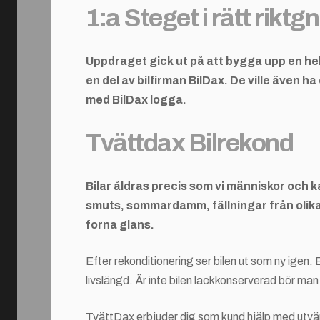
1:a Steget i rätt riktg
Uppdraget gick ut på att bygga upp en helt
en del av bilfirman BilDax. De ville även
med BilDax logga.
Tvättdax Bilrekond
Bilar åldras precis som vi människor och k
smuts, sommardamm, fällningar från olika 
forna glans.
Efter rekonditionering ser bilen ut som ny igen. 
livslängd. Är inte bilen lackkonserverad bör ma
TvättDax erbjuder dig som kund hjälp med utvän