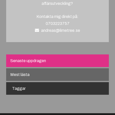
affärsutveckling?
Kontakta mig direkt på:
0703223757
andreas@limetree.se
Senaste uppdragen
Mest lästa
Taggar