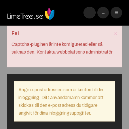
×
Fel
Captcha-pluginen är inte konfigurerad eller så
saknas den. Kontakta webbplatsens administratör
Ange e-postadressen som är knuten till din
inloggning. Ditt användarnamn kommer att
skickas till den e-postadress du tidigare
angivit för dina inloggningsuppgifter.