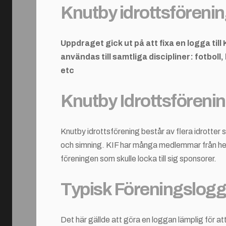
Knutby idrottsföreni
Uppdraget gick ut på att fixa en logga til
användas till samtliga discipliner: fotbol
etc
Knutby Idrottsföreni
Knutby idrottsförening består av flera idrotter 
och simning. KIF har många medlemmar från hela
föreningen som skulle locka till sig sponsorer.
Typisk Föreningslog
Det här gällde att göra en loggan lämplig för att