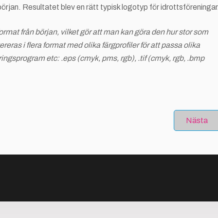
örjan. Resultatet blev en rätt typisk logotyp för idrottsföreningar
ormat från början, vilket gör att man kan göra den hur stor som
ereras i flera format med olika färgprofiler för att passa olika
ingsprogram etc: .eps (cmyk, pms, rgb), .tif (cmyk, rgb, .bmp
Nästa