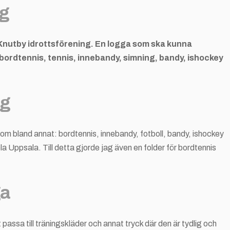
ng
l Knutby idrottsförening. En logga som ska kunna
l, bordtennis, tennis, innebandy, simning, bandy, ishockey
ng
som bland annat: bordtennis, innebandy, fotboll, bandy, ishockey
 Uppsala. Till detta gjorde jag även en folder för bordtennis
ga
 passa till träningskläder och annat tryck där den är tydlig och