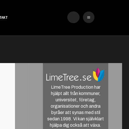
TAKT
LimeTree Production har
hjälpt allt från kommuner,
universitet, företag,
organisationer och andra
byråer att synas med stil
sedan 1998. Vi kan självklart
hjälpa dig också att växa.