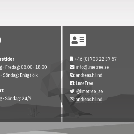
rstider
: +46 (0) 703 22 37 57
- Fredag: 08.00- 18.00
:
info@limetree.se
- Söndag: Enligt ö.k
: andreas.h.lind
:
LimeTree
rt
:
@limetree_se
g- Söndag: 24/7
:
andreas.h.lind