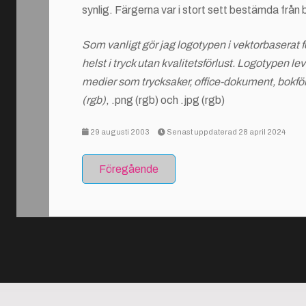
synlig. Färgerna var i stort sett bestämda från b
Som vanligt gör jag logotypen i vektorbaserat f
helst i tryck utan kvalitetsförlust. Logotypen lev
medier som trycksaker, office-dokument, bokför
(rgb)
, .png (rgb) och .jpg (rgb)
29 augusti 2003
Senast uppdaterad 28 april 2024
Föregående