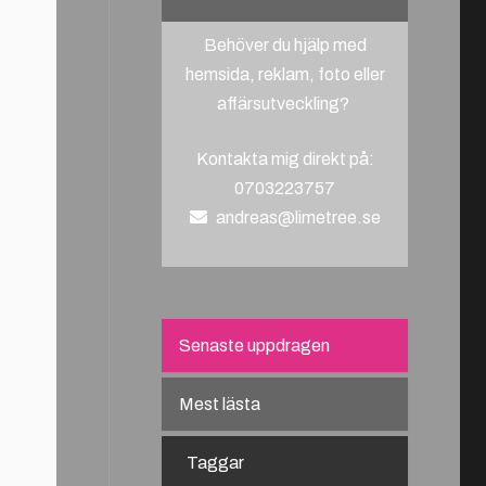
Behöver du hjälp med
hemsida, reklam, foto eller
affärsutveckling?
Kontakta mig direkt på:
0703223757
andreas@limetree.se
Senaste uppdragen
Mest lästa
Taggar