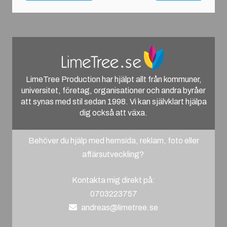
LimeTree Production har hjälpt allt från kommuner,
universitet, företag, organisationer och andra byråer
att synas med stil sedan 1998. Vi kan självklart hjälpa
dig också att växa.
Behöver du hjälp med hemsida, reklam, foto eller
affärsutveckling?
Kontakta mig direkt på:
0703223757
andreas@limetree.se