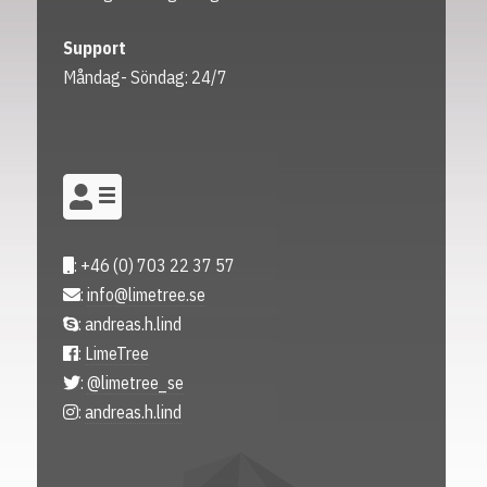
Support
Måndag- Söndag: 24/7
: +46 (0) 703 22 37 57
:
info@limetree.se
: andreas.h.lind
:
LimeTree
:
@limetree_se
:
andreas.h.lind