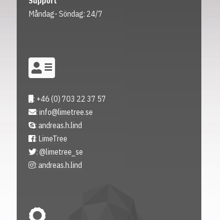
Support
Måndag- Söndag: 24/7
: +46 (0) 703 22 37 57
:
info@limetree.se
: andreas.h.lind
:
LimeTree
:
@limetree_se
:
andreas.h.lind