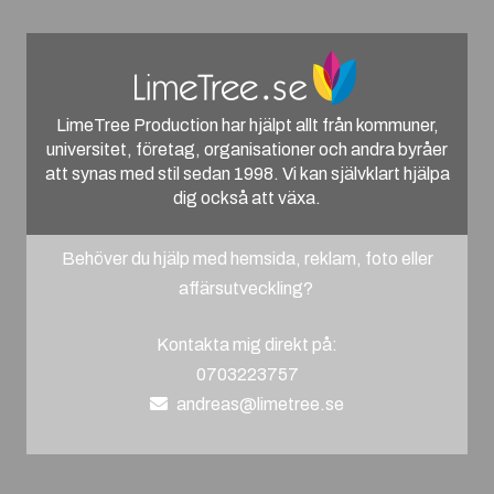
LimeTree Production har hjälpt allt från kommuner,
universitet, företag, organisationer och andra byråer
att synas med stil sedan 1998. Vi kan självklart hjälpa
dig också att växa.
Behöver du hjälp med hemsida, reklam, foto eller
affärsutveckling?
Kontakta mig direkt på:
0703223757
andreas@limetree.se