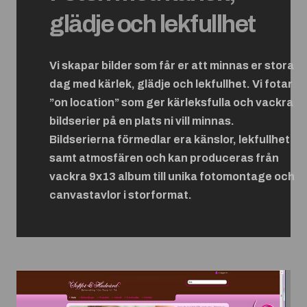
glädje och lekfullhet
Vi skapar bilder som får er att minnas er stora
dag med kärlek, glädje och lekfullhet. Vi fotar
”on location” som ger kärleksfulla och vackra
bildserier på en plats ni vill minnas.
Bildserierna förmedlar era känslor, lekfullhet
samt atmosfären och kan produceras från
vackra 9x13 album till unika fotomontage och
canvastavlor i storformat.