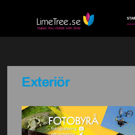
STA
Exteriör