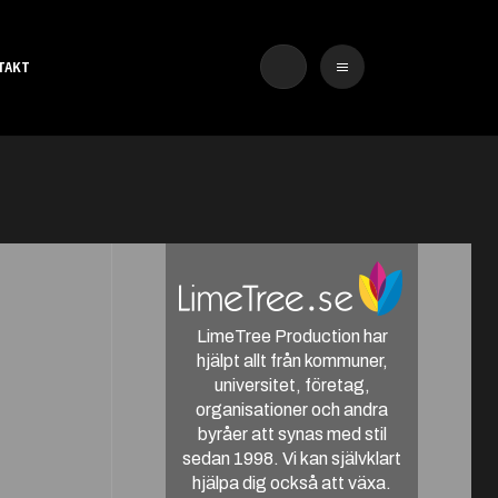
TAKT
LimeTree Production har
hjälpt allt från kommuner,
universitet, företag,
organisationer och andra
byråer att synas med stil
sedan 1998. Vi kan självklart
hjälpa dig också att växa.