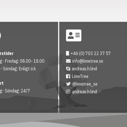
rstider
: +46 (0) 703 22 37 57
- Fredag: 08.00- 18.00
:
info@limetree.se
- Söndag: Enligt ö.k
: andreas.h.lind
:
LimeTree
rt
:
@limetree_se
g- Söndag: 24/7
:
andreas.h.lind