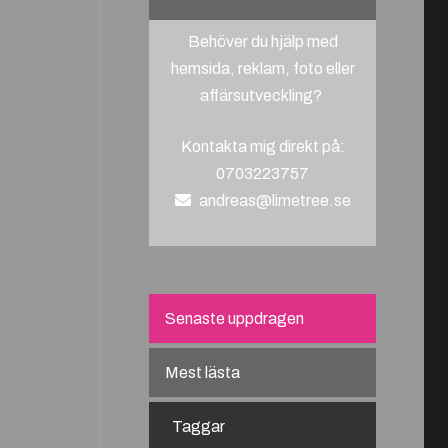
Behöver du hjälp med
hemsida, reklam, foto eller
affärsutveckling?
Kontakta mig direkt på:
0703223757
andreas@limetree.se
Senaste uppdragen
Mest lästa
Taggar