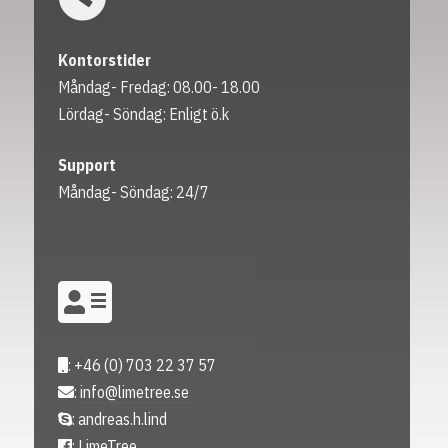
Kontorstider
Måndag- Fredag: 08.00- 18.00
Lördag- Söndag: Enligt ö.k
Support
Måndag- Söndag: 24/7
: +46 (0) 703 22 37 57
:
info@limetree.se
: andreas.h.lind
:
LimeTree