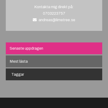
Kontakta mig direkt på:
0703223757
andreas@limetree.se
Senaste uppdragen
Mest lästa
Taggar