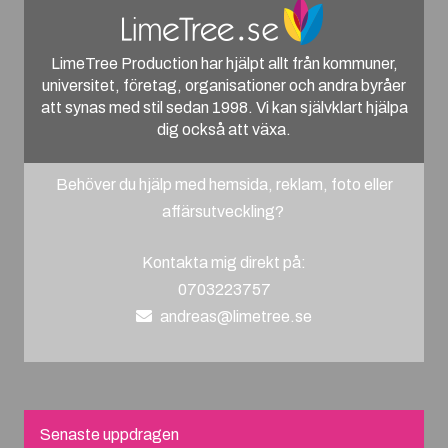
LimeTree Production har hjälpt allt från kommuner,
universitet, företag, organisationer och andra byråer
att synas med stil sedan 1998. Vi kan självklart hjälpa
dig också att växa.
Behöver du hjälp med hemsida, reklam, foto eller
affärsutveckling?
Kontakta mig direkt på:
0703223757
andreas@limetree.se
Senaste uppdragen