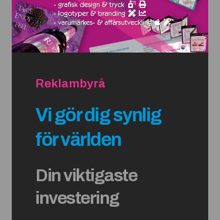
Reklambyrå
Vi gör dig synlig
för världen
Din viktigaste
investering