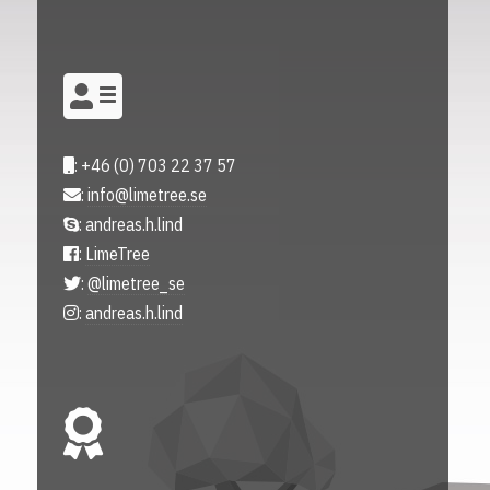
: +46 (0) 703 22 37 57
:
info@limetree.se
: andreas.h.lind
:
LimeTree
:
@limetree_se
:
andreas.h.lind